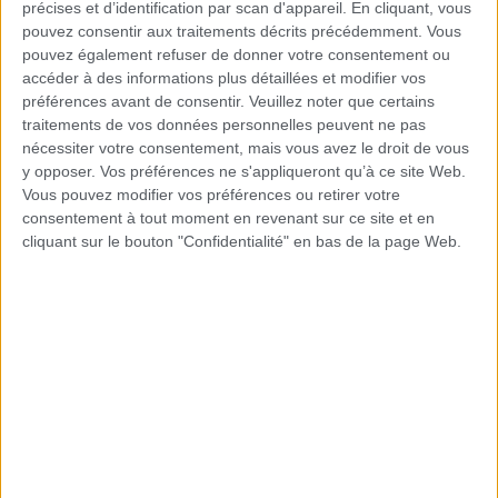
précises et d’identification par scan d'appareil. En cliquant, vous
pouvez consentir aux traitements décrits précédemment. Vous
pouvez également refuser de donner votre consentement ou
accéder à des informations plus détaillées et modifier vos
Ajoutez des coussins
préférences avant de consentir.
Veuillez noter que certains
traitements de vos données personnelles peuvent ne pas
et des textiles pour
nécessiter votre consentement, mais vous avez le droit de vous
y opposer. Vos préférences ne s'appliqueront qu’à ce site Web.
une touche cosy
Vous pouvez modifier vos préférences ou retirer votre
consentement à tout moment en revenant sur ce site et en
cliquant sur le bouton "Confidentialité" en bas de la page Web.
Les coussins et textiles sont des éléments
essentiels pour créer un espace cosy
autour de votre piscine en polyester.
Choisissez des couleurs et des designs qui
reflètent votre style personnel et
combinez-les avec la palette de couleurs
de votre jardin ou de votre environnement.
L’ajout de coussins, d’oreillers et de