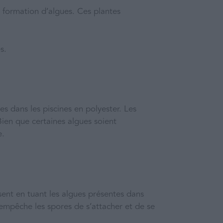
la formation d’algues. Ces plantes
s.
s dans les piscines en polyester. Les
Bien que certaines algues soient
e.
ssent en tuant les algues présentes dans
i empêche les spores de s’attacher et de se