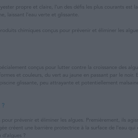
yester propre et claire, l’un des défis les plus courants est 
, laissant l’eau verte et glissante.
 produits chimiques conçus pour prévenir et éliminer les algue
pécialement conçus pour lutter contre la croissance des algue
formes et couleurs, du vert au jaune en passant par le noir. 
piscine glissante, peu attrayante et potentiellement malsain
 ?
 pour prévenir et éliminer les algues. Premièrement, ils agi
ngée créent une barrière protectrice à la surface de l’eau qu
 d’algues ?