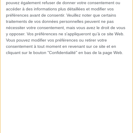
sur le marché pour éliminer la ligne de flottaison.
pouvez également refuser de donner votre consentement ou
accéder à des informations plus détaillées et modifier vos
Vous pouvez facilement vous les procurer dans
préférences avant de consentir.
Veuillez noter que certains
n’importe quel magasin de piscine. En général, ces
traitements de vos données personnelles peuvent ne pas
types de solutions sont présentées sous forme de
nécessiter votre consentement, mais vous avez le droit de vous
spray.
y opposer. Vos préférences ne s'appliqueront qu’à ce site Web.
Vous pouvez modifier vos préférences ou retirer votre
consentement à tout moment en revenant sur ce site et en
Nous pulvérisons le liquide sur la zone affectée, le
cliquant sur le bouton "Confidentialité" en bas de la page Web.
laissons agir puis procédons au nettoyage des
taches avec un chiffon ou une brosse souple. Évitez
d’utiliser des brosses dures ou d’autres méthodes
trop agressives. Surtout, pour un fonctionnement
parfait, suivez les instructions fournies par le
fabricant.
Éponges magiques:
Il s’agit d’un type d’éponge ou de gant
spécialement fabriqué pour retirer la ligne de