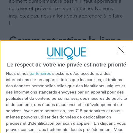
abîment durablement le bassin, il faut apprendre à
nettoyer et prévenir ce type de tache. Ne vous
inquiétez pas, nous allons vous apprendre à le faire
!
Comment retirer la ligne
d’eau ?
Le respect de votre vie privée est notre priorité
Un nettoyage constant et un bon entretien sont
Nous et nos
partenaires
stockons et/ou accédons à des
essentiels. Dans ce cas, mieux vaut prévenir pour
informations sur un appareil, telles que les cookies, et traitons
que plus tard il ne soit pas si difficile d’enlever ce
des données personnelles telles que des identifiants uniques et
type de tache. Nous pouvons trouver différentes
des informations standards envoyées par un appareil pour des
solutions. Voici quelques-unes des plus efficaces :
publicités et du contenu personnalisés, des mesures de publicité
et de contenu, des études d'audience et le développement de
services.
Avec votre permission, nos 715 partenaires et nous-
Produits chimiques liquides :
mêmes pouvons utiliser des données de géolocalisation
précises et d’identification par scan d'appareil. En cliquant, vous
Il existe une grande variété de produits spécifiques
pouvez consentir aux traitements décrits précédemment. Vous